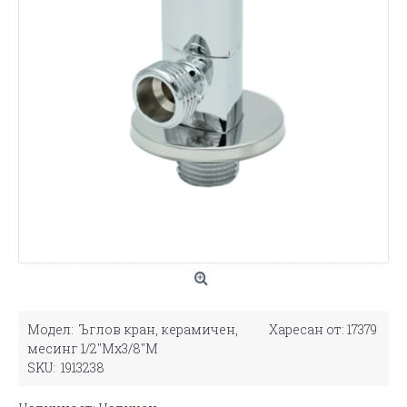
Модел:
Ъглов кран, керамичен,
Харесан от: 17379
месинг 1/2"Мх3/8"М
SKU:
1913238