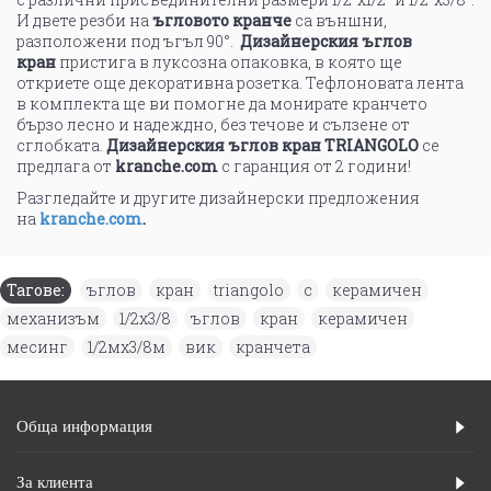
И двете резби на
ъгловото кранче
са външни,
разположени под ъгъл 90°.
Д
изайнерския ъглов
кран
пристига в луксозна опаковка, в която ще
откриете още декоративна розетка. Тефлоновата лента
в комплекта ще ви помогне да монирате кранчето
бързо лесно и надеждно, без течове и сълзене от
сглобката.
Дизайнерския ъглов кран
TRIANGOLO
се
предлага от
kranche.com
с гаранция от 2 години!
Разгледайте и другите дизайнерски предложения
на
kranche.com
.
Тагове:
ъглов
,
кран
,
triangolo
,
с
,
керамичен
,
механизъм
,
1/2х3/8
,
ъглов
,
кран
,
керамичен
,
месинг
,
1/2мх3/8м
,
вик
,
кранчета
Обща информация
За клиента