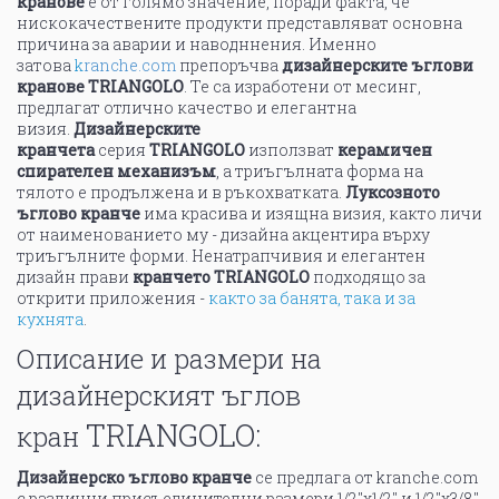
кранове
е от голямо значение, поради факта, че
нискокачествените продукти представляват основна
причина за аварии и наводннения. Именно
затова
k
ranche.com
препоръчва
дизайнерските ъглови
кранове
TRIANGOLO
. Те са изработени от месинг,
предлагат отлично качество и елегантна
визия.
Дизайнерските
кранчета
серия
TRIANGOLO
използват
керамичен
спирателен механизъм
, а триъгълната форма на
тялото е продължена и в ръкохватката.
Луксозното
ъглово кранче
има красива и изящна визия, както личи
от наименованието му - дизайна акцентира върху
триъгълните форми. Ненатрапчивия и елегантен
дизайн прави
кранчето TRIANGOLO
подходящо за
открити приложения -
както за банята, така и за
кухнята
.
Описание и размери на
дизайнерският ъглов
TRIANGOLO:
кран
Дизайнерско ъглово кранче
се предлага от kranche.com
с различни присъединителни размери 1/2''х1/2'' и 1/2''х3/8''.