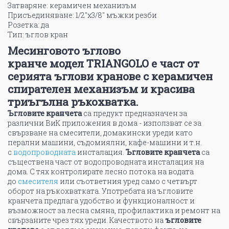
Затваряне: керамичен механизъм
Присъединяване: 1/2"х3/8" мъжки резби
Розетка: да
Тип: ъглов кран
Месинговото ъглово
кранче модел TRIANGOLO е част от
серията ъглови кранове с керамичен
спирателен механизъм и красива
триъгълна ръкохватка.
Ъгловите кранчета
са предукт предназначен за
различни ВиК приложения в дома - използват се за
свързване на смесители, домакински уреди като
перални машини, съдомиялни, кафе-машини и т.н.
с
водопроводната
инсталация.
Ъгловите кранчета
са
съществена част от водопроводната инсталация на
дома. С тях контролирате лесно потока на водата
до
смесителя
или съответния уред само с четвърт
оборот на ръкохватката. Употребата на ъгловите
кранчета предлага удобство и функционалност и
възможност за лесна смяна, профилактика и ремонт на
свързаните чрез тях уреди. Качеството на
ъгловите