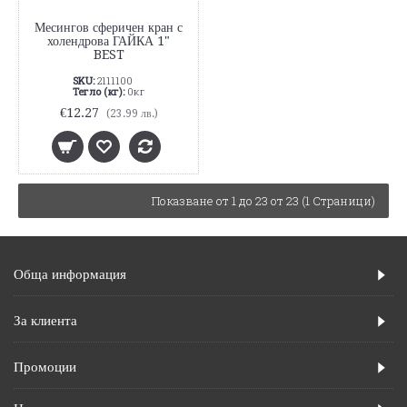
Месингов сферичен кран с
холендрова ГАЙКА 1"
BEST
SKU:
2111100
Тегло (кг):
0кг
€12.27
(23.99 лв.)
Показване от 1 до 23 от 23 (1 Страници)
Обща информация
За клиента
Промоции