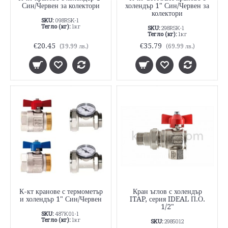
Син/Червен за колектори
холендър 1" Син/Червен за
колектори
SKU:
098RSK-1
Тегло (кг):
1кг
SKU:
298RSK-1
Тегло (кг):
1кг
€20.45
€35.79
(39.99 лв.)
(69.99 лв.)
К-кт кранове с термометър
Кран ъглов с холендър
и холендър 1" Син/Червен
ITAP, серия IDEAL П.О.
1/2"
SKU:
487K01-1
Тегло (кг):
1кг
SKU:
2985012