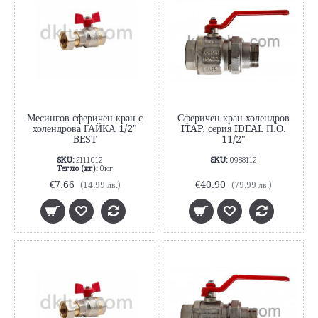
Месингов сферичен кран с
Сферичен кран холендров
холендрова ГАЙКА 1/2"
ITAP, серия IDEAL П.О.
BEST
11/2"
SKU:
2111012
SKU:
0988112
Тегло (кг):
0кг
€7.66
€40.90
(14.99 лв.)
(79.99 лв.)