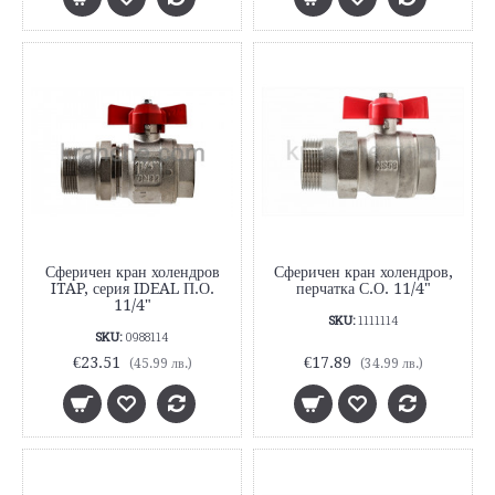
Сферичен кран холендров
Сферичен кран холендров,
ITAP, серия IDEAL П.О.
перчатка С.О. 11/4"
11/4"
SKU:
1111114
SKU:
0988114
€23.51
€17.89
(45.99 лв.)
(34.99 лв.)