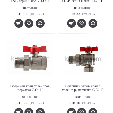
ITAP, серия IDEAL П.О. 1"
ITAP, серия IDEAL П.О. 1"
SKU:
2985100
SKU:
0988100
€19.94
€15.33
(38.99 лв.)
(29.99 лв.)
Сферичен кран холендров,
Сферичен ъглов кран с
перчатка С.О. 1"
холендър, перчатка С.О. 1"
SKU:
1111100
SKU:
1105100
€10.22
€16.10
(19.99 лв.)
(31.49 лв.)