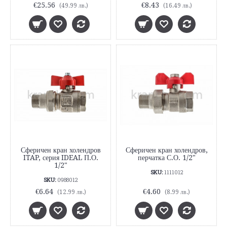
€25.56
€8.43
(49.99 лв.)
(16.49 лв.)
Сферичен кран холендров
Сферичен кран холендров,
ITAP, серия IDEAL П.О.
перчатка С.О. 1/2"
1/2"
SKU:
1111012
SKU:
0988012
€6.64
€4.60
(12.99 лв.)
(8.99 лв.)