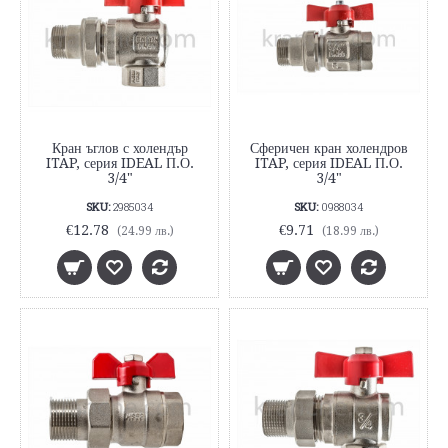
Кран ъглов с холендър
Сферичен кран холендров
ITAP, серия IDEAL П.О.
ITAP, серия IDEAL П.О.
3/4"
3/4"
SKU:
2985034
SKU:
0988034
€12.78
€9.71
(24.99 лв.)
(18.99 лв.)