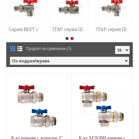
Серия BEST с хол. ъглов (3)
ITAP серия IDEAL с холендър (8)
ITAP серия IDEAL с хол. ъглов (5)
Продукт за сравнение (0)
К-кт кранове с холендър 1"
К-кт ЪГЛОВИ кранове с