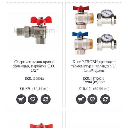
Сферичен ъглов кран с
К-кт ЪГЛОВИ кранове с
холендър, перчатка С.О.
термометър и холендър 1"
1/2"
Син/Червен
SKU:
1105012
SKU:
487K02-1
Тегло (кг):
1кг
€6.39
€46.01
(12.49 лв.)
(89.99 лв.)