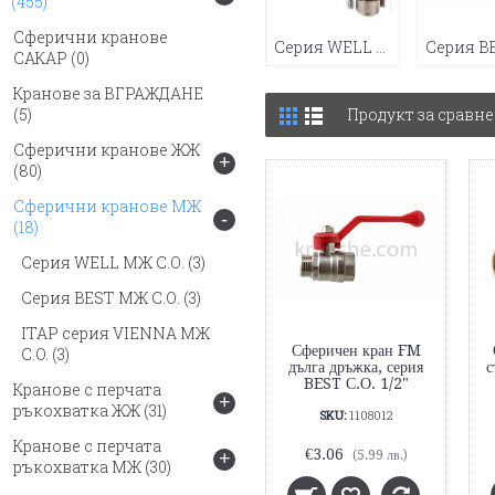
(455)
Сферични кранове
Серия WELL МЖ С.О. (3)
САКАР
(0)
Кранове за ВГРАЖДАНЕ
(5)
Продукт за сравне
Сферични кранове ЖЖ
+
(80)
Сферични кранове МЖ
-
(18)
Серия WELL МЖ С.О.
(3)
Серия BEST МЖ С.О.
(3)
ITAP серия VIENNA МЖ
Сферичен кран FM
C.O.
(3)
дълга дръжка, серия
с
BEST С.О. 1/2"
Кранове с перчата
+
ръкохватка ЖЖ
(31)
SKU:
1108012
Кранове с перчата
€3.06
+
(5.99 лв.)
ръкохватка МЖ
(30)