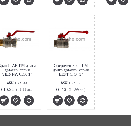
Кран ITAP FM дълга
Сферичен кран FM
дръжка, серия
дълга дръжка, серия
VIENNA С.О. 1"
BEST С.О. 1"
SKU:
1173100
SKU:
1108100
€10.22
€6.13
(19.99 лв.)
(11.99 лв.)