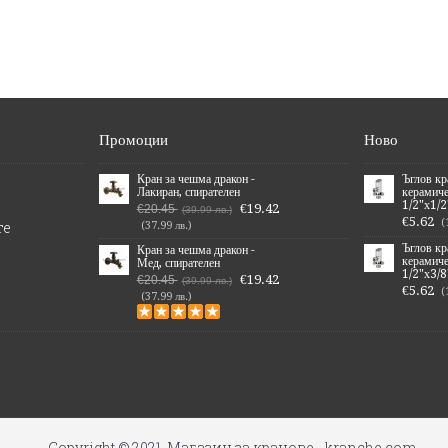
Промоции
Ново
Кран за чешма дракон -
Ъглов к
Лакиран, спирателен
керамич
1/2"х1/2
€19.42
€20.45
(39.99 лв.)
€5.62
(
те
(37.99 лв.)
Ъглов к
Кран за чешма дракон -
керамич
Мед, спирателен
1/2"х3/8
€19.42
€20.45
(39.99 лв.)
€5.62
(
(37.99 лв.)
Copyright © 2021, Магазин за кранове - kranche.com