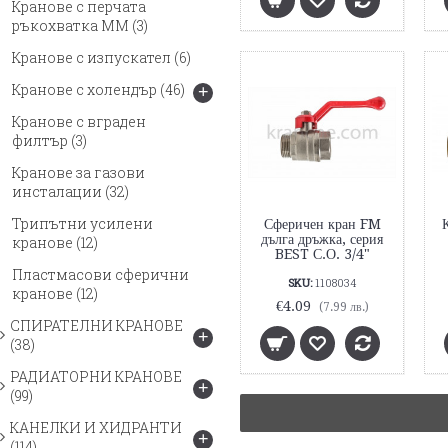
Кранове с перчата
ръкохватка ММ
(3)
Кранове с изпускател
(6)
Кранове с холендър
(46)
+
Кранове с вграден
филтър
(3)
Кранове за газови
инсталации
(32)
Трипътни усилени
Сферичен кран FM
дълга дръжка, серия
кранове
(12)
BEST С.О. 3/4"
Пластмасови сферични
SKU:
1108034
кранове
(12)
€4.09
(7.99 лв.)
СПИРАТЕЛНИ КРАНОВЕ
+
(38)
РАДИАТОРНИ КРАНОВЕ
+
(99)
КАНЕЛКИ И ХИДРАНТИ
+
(114)