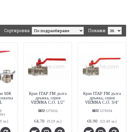
Сортировка:
Покажи:
ран МЖ
Кран ITAP FM дълга
Кран ITAP FM дълга
охватка
дръжка, серия
дръжка, серия
L
VIENNA С.О. 1/2"
VIENNA С.О. 3/4"
0
SKU:
1173012
SKU:
1173034
0кг
€4.70
€6.90
9 лв.)
(9.19 лв.)
(13.49 лв.)