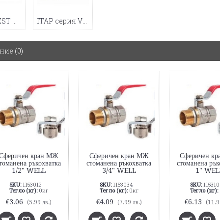
Серия BEST МЖ С.О. (3)
ITAP серия VIENNA МЖ C.O. (3)
ние (0)
Сферичен кран МЖ
Сферичен кран МЖ
Сферичен к
томанена ръкохватка
стоманена ръкохватка
стоманена рък
1/2" WELL
3/4" WELL
1" WEL
SKU:
1153012
SKU:
1153034
SKU:
115310
Тегло (кг):
0кг
Тегло (кг):
0кг
Тегло (кг):
€3.06
€4.09
€6.13
(5.99 лв.)
(7.99 лв.)
(11.9