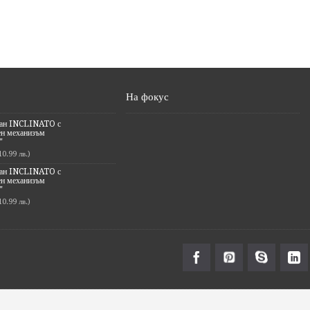
На фокус
ран INCLINATO с
ен механизъм
"
10.99 лв.)
ран INCLINATO с
ен механизъм
"
10.99 лв.)