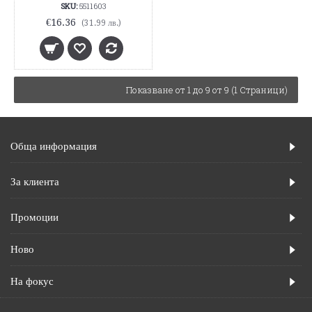
SKU:
5511603
€16.36
(31.99 лв.)
Показване от 1 до 9 от 9 (1 Страници)
Обща информация
За клиента
Промоции
Ново
На фокус