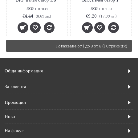
BIG, пълен отвор 3/8"
BIG, пълен отвор 1"
SKU:
1107038
SKU:
1107100
€4.44
€9.20
(8.69 лв.)
(17.99 лв.)
Показване от 1 до 8 от 8 (1 Страници)
Обща информация
За клиента
Промоции
Ново
На фокус