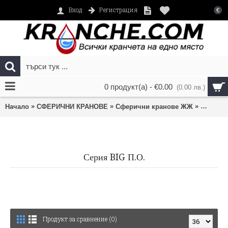
Регистрация
Вход
€
0 продукт(а) - €0.00
(0.00 лв.)
»
»
»
Начало
СФЕРИЧНИ КРАНОВЕ
Сферични кранове ЖЖ
Серия B
Серия BIG П.О.
Продукт за сравнение (0)