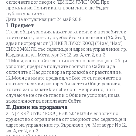
сключвате договори с "ДИ КЕЙ ЛУКС" ООД. При
промяна на Политиката, промените ще бъдат
публикувани тук.
Дата на актуализация: 24 май 2018
I. Предмет
1.Тези общи условия важат за клиенти и потребители,
които имат достъп до уебсайта kranche.com ("Сайта"),
администриран от "ДИ КЕЙ ЛУКС" ЕООД ("Ние", "Нас"),
ЕИК: 204813761 със седалище и адрес на управление: гр.
Кърджали, ул. Металург No 12, вх. А, ет. 2, ап. 3.
1.1.Моля, запознайте се внимателно настоящите Общи
условия, преди да получите достъп до Сайта и да
сключите с Нас договор за продажба от разстояние.
1.2.Моля да имате предвид, че Вие се съгласявате да
спазвате всички разпоредби на тези Общи условия,
когато използвате kranche.com. Неприятно, но в
случай че не сте съгласни с Общите условия, няма
възможност да използвате Сайта.
II. Данни на продавача
2.1."ДИ КЕЙ ЛУКС" ЕООД, ЕИК: 204813761 е еднолично
дружество с ограничена отговорност със седалище и
адрес на управление: гр. Кърджали, ул. Металург No 12,
вх. А, ет. 2, ап. 3.