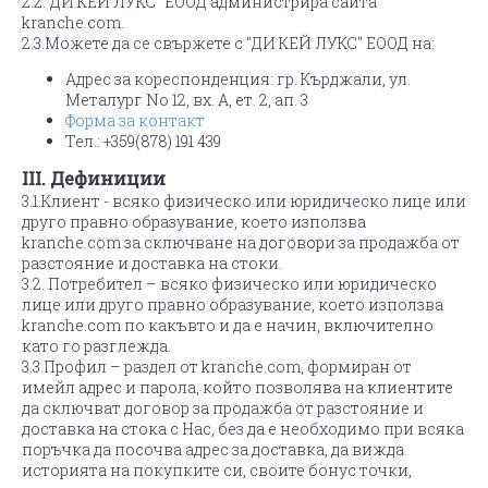
2.2."ДИ КЕЙ ЛУКС" ЕООД администрира сайта
kranche.com.
2.3.Можете да се свържете с "ДИ КЕЙ ЛУКС" ЕООД на:
Адрес за кореспонденция: гр. Кърджали, ул.
Металург No 12, вх. А, ет. 2, ап. 3
Форма за контакт
Тел.: +359(878) 191 439
III. Дефиниции
3.1.Клиент - всяко физическо или юридическо лице или
друго правно образувание, което използва
kranche.com за сключване на договори за продажба от
разстояние и доставка на стоки.
3.2. Потребител – всяко физическо или юридическо
лице или друго правно образувание, което използва
kranche.com по какъвто и да е начин, включително
като го разглежда.
3.3.Профил – раздел от kranche.com, формиран от
имейл адрес и парола, който позволява на клиентите
да сключват договор за продажба от разстояние и
доставка на стока с Нас, без да е необходимо при всяка
поръчка да посочва адрес за доставка, да вижда
историята на покупките си, своите бонус точки,