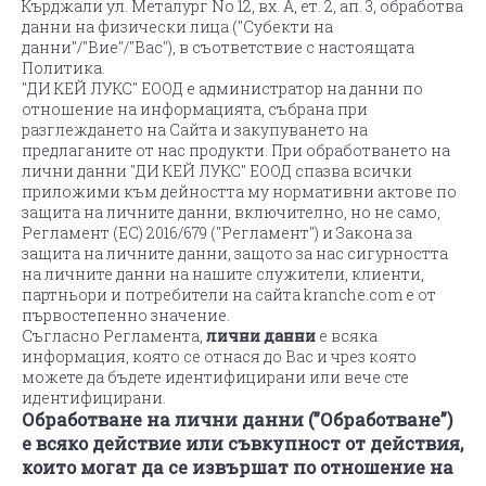
Кърджали ул. Металург No 12, вх. А, ет. 2, ап. 3, обработва
данни на физически лица ("Субекти на
данни"/"Вие"/"Вас"), в съответствие с настоящата
Политика.
"ДИ КЕЙ ЛУКС" ЕООД е администратор на данни по
отношение на информацията, събрана при
разглеждането на Сайта и закупуването на
предлаганите от нас продукти. При обработването на
лични данни "ДИ КЕЙ ЛУКС" ЕООД спазва всички
приложими към дейността му нормативни актове по
защита на личните данни, включително, но не само,
Регламент (ЕС) 2016/679 ("Регламент") и Закона за
защита на личните данни, защото за нас сигурността
на личните данни на нашите служители, клиенти,
партньори и потребители на сайта kranche.com e от
първостепенно значение.
Съгласно Регламента,
лични данни
е всяка
информация, която се отнася до Вас и чрез която
можете да бъдете идентифицирани или вече сте
идентифицирани.
Обработване на лични данни (”Обработване”)
е всяко действие или съвкупност от действия,
които могат да се извършат по отношение на