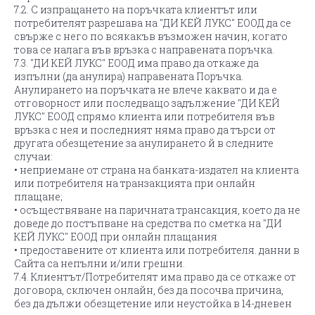
7.2. С изпращането на поръчката клиентът или
потребителят разрешава на "ДИ КЕЙ ЛУКС" ЕООД да се
свърже с него пo всякакъв възможен начин, когато
това се налага във връзка с направената поръчка.
7.3. "ДИ КЕЙ ЛУКС" ЕООД има право да откаже да
изпълни (да анулира) направената Поръчка.
Анулирането на поръчката не влече каквато и да е
отговорност или последващо задължение "ДИ КЕЙ
ЛУКС" ЕООД спрямо клиента или потребителя във
връзка с нея и последният няма право да търси от
другата обезщетение за анулирането й в следните
случаи:
• неприемане от страна на банката-издател на клиента
или потребителя на транзакцията при онлайн
плащане;
• осъществяване на паричната трансакция, което да не
доведе до постъпване на средства по сметка на "ДИ
КЕЙ ЛУКС" ЕООД при онлайн плащания
• предоставените от клиента или потребителя. данни в
Сайта са непълни и/или грешни.
7.4. Клиентът/Потребителят има право да се откаже от
договора, сключен онлайн, без да посочва причина,
без да дължи обезщетение или неустойка в 14-дневен