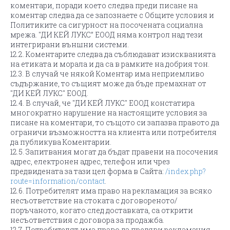
коментари, поради което следва преди писане на
коментар следва да се запознаете с Общите условия и
Политиките са сигурност на посочената социална
мрежа. "ДИ КЕЙ ЛУКС” ЕООД няма контрол над тези
интегрирани външни системи.
12.2. Коментарите следва да съблюдават изискванията
на етиката и морала и да са в рамките на добрия тон.
12.3. В случай че някой Коментар има неприемливо
съдържание, то същият може да бъде премахнат от
"ДИ КЕЙ ЛУКС" ЕООД.
12.4. В случай, че "ДИ КЕЙ ЛУКС" ЕООД констатира
многократно нарушение на настоящите условия за
писане на коментари, то същото си запазва правото да
ограничи възможността на клиента или потребителя
да публикува Коментарии.
12.5. Запитвания могат да бъдат правени на посочения
адрес, електронен адрес, телефон или чрез
предвидената за тази цел форма в Сайта:
/index.php?
route=information/contact
.
12.6. Потребителят има право на рекламация за всяко
несъответствие на стоката с договореното/
поръчаното, когато след доставката, са открити
несъответствия с договора за продажба.
12.7. Потребителят има право да предяви рекламация