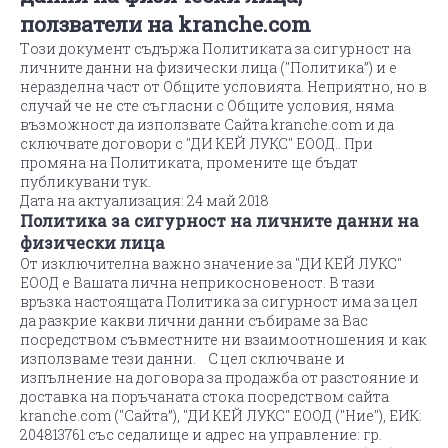
ползватели на kranche.com
Tози документ съдържа Политиката за сигурност на
личните данни на физически лица ("Политика”) и е
неразделна част от Общите условията. Неприятно, но в
случай че не сте съгласни с Общите условия, няма
възможност да използвате Сайта kranche.com и да
сключвате договори с "ДИ КЕЙ ЛУКС" ЕООД.. При
промяна на Политиката, промените ще бъдат
публикувани тук.
Дата на актуализация: 24 май 2018
Политика за сигурност на личните данни на
физически лица
От изключителна важно значение за "ДИ КЕЙ ЛУКС"
ЕООД е Вашата лична неприкосновеност. В тази
връзка настоящата Политика за сигурност има за цел
да разкрие какви лични данни събираме за Вас
посредством съвместните ни взаимоотношения и как
използваме тези данни. С цел сключване и
изпълнение на договора за продажба от разстояние и
доставка на поръчаната стока посредством сайта
kranche.com ("Сайта”), "ДИ КЕЙ ЛУКС" ЕООД ("Ние"), ЕИК:
204813761 със седалище и адрес на управление: гр.