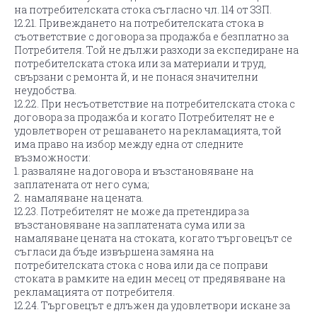
на потребителската стока съгласно чл. 114 от ЗЗП.
12.21. Привеждането на потребителската стока в
съответствие с договора за продажба е безплатно за
Потребителя. Той не дължи разходи за експедиране на
потребителската стока или за материали и труд,
свързани с ремонта й, и не понася значителни
неудобства.
12.22. При несъответствие на потребителската стока с
договора за продажба и когато Потребителят не е
удовлетворен от решаването на рекламацията, той
има право на избор между една от следните
възможности:
1. разваляне на договора и възстановяване на
заплатената от него сума;
2. намаляване на цената.
12.23. Потребителят не може да претендира за
възстановяване на заплатената сума или за
намаляване цената на стоката, когато търговецът се
съгласи да бъде извършена замяна на
потребителската стока с нова или да се поправи
стоката в рамките на един месец от предявяване на
рекламацията от потребителя.
12.24. Търговецът е длъжен да удовлетвори искане за