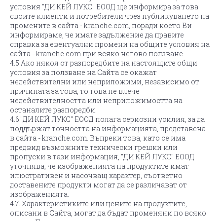
условия "ДИ КЕЙ ЛУКС" ЕООД ще информира за това
своите клиенти и потребители чрез публикуването на
промените в сайта - kranche.com, поради което Ви
информираме, че имате задължение да правите
справка за евентуални промени на общите условия на
сайта - kranche.com при всяко негово ползване.
4.5.Ако някоя от разпоредбите на настоящите общи
условия за ползване на Сайта се окажат
недействителни или неприложими, независимо от
причината за това, то това не влече
недействителността или неприложимостта на
останалите разпоредби.
4.6."ДИ КЕЙ ЛУКС" ЕООД полага сериозни усилия, за да
поддържат точността на информацията, представена
в сайта - kranche.com. Въпреки това, като се има
предвид възможните технически грешки или
пропуски в тази информация, "ДИ КЕЙ ЛУКС" ЕООД
уточнява, че изображенията на продуктите имат
илюстративен и насочващ характер, съответно
доставените продукти могат да се различават от
изображенията.
4.7. Характеристиките или цените на продуктите,
описани в Сайта, могат да бъдат променяни по всяко