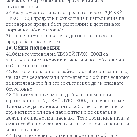
исканията за рекламации, транзакции и др.
възможности.
3.4.Услуга – запознаване с предлаганите от "ДИ КЕЙ
ЛУКС" ЕООД продукти и сключване и изпълнение на
договора за продажба от разстояние и доставка на
поръчаната/ните стока/и.
3.5.Поръчка – сключване на договор за покукпо-
продажба от разстояние.
IV. Общи положения
4.1.Общите условия на "ДИ КЕЙ ЛУКС" ЕООД са
задължителни за всички клиенти и потребители на
сайта - kranche.com.
4.2.Всяко използване на сайта - kranche.com означава,
че Вие сте се запознали внимателно с общите условия
за използването й и сте се съгласили да ги спазвате
безусловно.
4.3.Общите условия могат да бъдат променени
едностранно от "ДИ КЕЙ ЛУКС" ЕООД по всяко време.
Това може да се дължи на по собствено решение на
дружеството или да е наложително по силата на
влязъл в сила нормативен акт. Тези промени влизат в
сила незабавно и са задължителни за всички клиенти
и потребители.
4.4. Във всеки един случай на промяна на общите