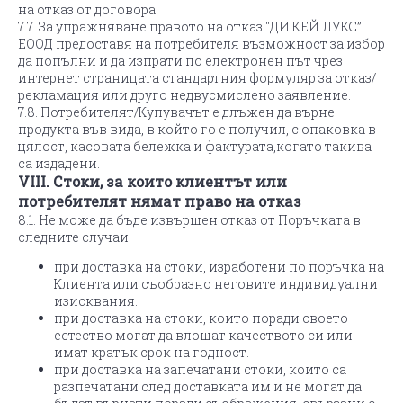
на отказ от договора.
7.7. За упражняване правото на отказ "ДИ КЕЙ ЛУКС”
ЕООД предоставя на потребителя възможност за избор
да попълни и да изпрати по електронен път чрез
интернет страницата стандартния формуляр за отказ/
рекламация или друго недвусмислено заявление.
7.8. Потребителят/Купувачът е длъжен да върне
продукта във вида, в който го е получил, с опаковка в
цялост, касовата бележка и фактурата,когато такива
са издадени.
VIII. Стоки, за които клиентът или
потребителят нямат право на отказ
8.1. Не може да бъде извършен отказ от Поръчката в
следните случаи:
при доставка на стоки, изработени по поръчка на
Клиента или съобразно неговите индивидуални
изисквания.
при доставка на стоки, които поради своето
естество могат да влошат качеството си или
имат кратък срок на годност.
при доставка на запечатани стоки, които са
разпечатани след доставката им и не могат да