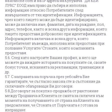
на kranche.com и на IP адреса на Купувача. "ДИ КЕЙ
ЛУКС” ЕООД има право да събира и използва
информация относно Потребителите след
извършената от тях идентификация. Информацията,
чрез която лицето може да бъде идентифицирано,
може да включва име, фамилия, дата на раждане, пол,
адрес, телефон, както и всяка друга информация, която
лицето предоставя доброволно при идентификацията.
Информацията включва и всяка друга, която
Потребителят въвежда, използва или предоставя при
ползване Услугите/ Стоките, които компанията
предоставя.
5.6. След като настроите Вашия профил, в него ще
можете да виждате историята на покупките си, своите
бонус точки, исканията за рекламации, транзакции и
др.
5.7. С направата на поръчка през уебсайта Вие
гарантирате, че съгласно закона сте в състояние да
сключвате обвързващи Ви договори.
5.8.Договорът за покупко-продажба от разстояние
между Продавача и Клиента се смята за сключен към
момента на получаването от страна на Клиента на
уведомление, че Стоката от Поръчката е готова за
изпращане.