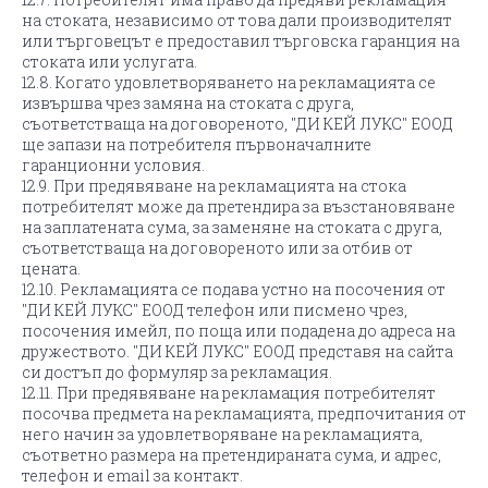
на стоката, независимо от това дали производителят
или търговецът е предоставил търговска гаранция на
стоката или услугата.
12.8. Когато удовлетворяването на рекламацията се
извършва чрез замяна на стоката с друга,
съответстваща на договореното, "ДИ КЕЙ ЛУКС" ЕООД
ще запази на потребителя първоначалните
гаранционни условия.
12.9. При предявяване на рекламацията на стока
потребителят може да претендира за възстановяване
на заплатената сума, за заменяне на стоката с друга,
съответстваща на договореното или за отбив от
цената.
12.10. Рекламацията се подава устно на посочения от
"ДИ КЕЙ ЛУКС" ЕООД телефон или писмено чрез,
посочения имейл, по поща или подадена до адреса на
дружеството. "ДИ КЕЙ ЛУКС" ЕООД представя на сайта
си достъп до формуляр за рекламация.
12.11. При предявяване на рекламация потребителят
посочва предмета на рекламацията, предпочитания от
него начин за удовлетворяване на рекламацията,
съответно размера на претендираната сума, и адрес,
телефон и email за контакт.