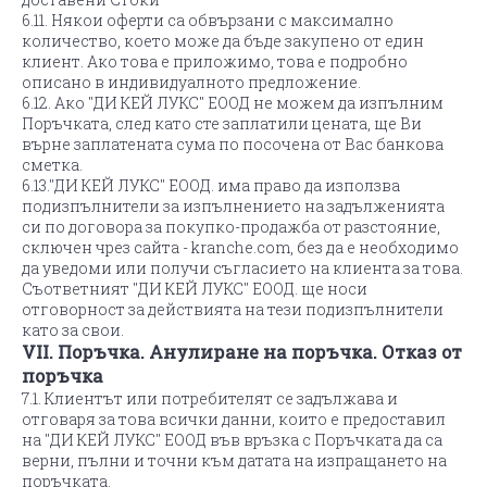
6.11. Някои оферти са обвързани с максимално
количество, което може да бъде закупено от един
клиент. Ако това е приложимо, това е подробно
описано в индивидуалното предложение.
6.12. Ако "ДИ КЕЙ ЛУКС" ЕООД не можем да изпълним
Поръчката, след като сте заплатили цената, ще Ви
върне заплатената сума по посочена от Вас банкова
сметка.
6.13."ДИ КЕЙ ЛУКС" ЕООД. има право да използва
подизпълнители за изпълнението на задълженията
си по договора за покупко-продажба от разстояние,
сключен чрез сайта - kranche.com, без да е необходимо
да уведоми или получи съгласието на клиента за това.
Съответният "ДИ КЕЙ ЛУКС" ЕООД. ще носи
отговорност за действията на тези подизпълнители
като за свои.
VII. Поръчка. Анулиране на поръчка. Отказ от
поръчка
7.1. Клиентът или потребителят се задължава и
отговаря за това всички данни, които е предоставил
на "ДИ КЕЙ ЛУКС" ЕООД във връзка с Поръчката да са
верни, пълни и точни към датата на изпращането на
поръчката.