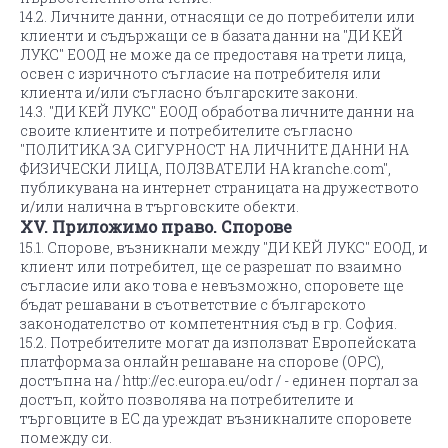
14.2. Личните данни, отнасящи се до потребители или
клиенти и съдържащи се в базата данни на "ДИ КЕЙ
ЛУКС" ЕООД не може да се предоставя на трети лица,
освен с изричното съгласие на потребителя или
клиента и/или съгласно българските закони.
14.3. "ДИ КЕЙ ЛУКС" ЕООД обработва личните данни на
своите клиентите и потребителите съгласно
"ПОЛИТИКА ЗА СИГУРНОСТ НА ЛИЧНИТЕ ДАННИ НА
ФИЗИЧЕСКИ ЛИЦА, ПОЛЗВАТЕЛИ НА kranche.com",
публикувана на интернет страницата на дружеството
и/или налична в търговските обекти.
XV. Приложимо право. Спорове
15.1. Спорове, възникнали между "ДИ КЕЙ ЛУКС" ЕООД, и
клиент или потребител, ще се разрешат по взаимно
съгласие или ако това е невъзможно, споровете ще
бъдат решавани в съответствие с българското
законодателство от компетентния съд в гр. София.
15.2. Потребителите могат да използват Европейската
платформа за онлайн решаване на спорове (ОРС),
достъпна на / http://ec.europa.eu/odr / - единен портал за
достъп, който позволява на потребителите и
търговците в ЕС да уреждат възникналите споровете
помежду си.