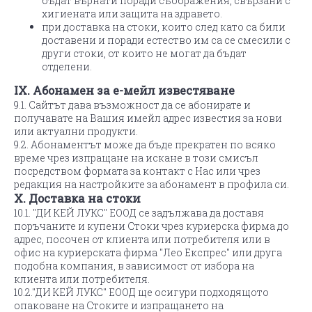
бъдат върнати поради съображения, свързани с
хигиената или защита на здравето.
при доставка на стоки, които след като са били
доставени и поради естество им са се смесили с
други стоки, от които не могат да бъдат
отделени.
IX. Абонамен за е-мейл известяване
9.1. Сайтът дава възможност да се абонирате и
получавате на Вашия имейл адрес известия за нови
или актуални продукти.
9.2. Абонаментът може да бъде прекратен по всяко
време чрез изпращане на искане в този смисъл
посредством формата за контакт с Нас или чрез
редакция на настройките за абонамент в профила си.
X. Доставка на стоки
10.1. "ДИ КЕЙ ЛУКС" ЕООД се задължава да доставя
поръчаните и купени Стоки чрез куриерска фирма до
адрес, посочен от клиента или потребителя или в
офис на куриерската фирма "Лео Експрес" или друга
подобна компания, в зависимост от избора на
клиента или потребителя.
10.2."ДИ КЕЙ ЛУКС" ЕООД ще осигури подходящото
опаковане на Стоките и изпращането на