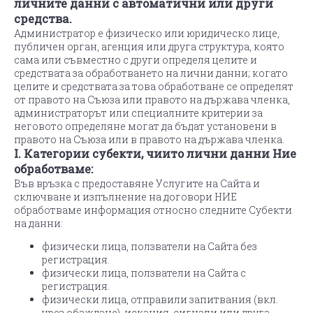
личните данни с автоматични или други
средства.
Администратор e физическо или юридическо лице,
публичен орган, агенция или друга структура, която
сама или съвместно с други определя целите и
средствата за обработването на лични данни; когато
целите и средствата за това обработване се определят
от правото на Съюза или правото на държава членка,
администраторът или специалните критерии за
неговото определяне могат да бъдат установени в
правото на Съюза или в правото на държава членка.
I. Категории субекти, чиито лични данни Ние
обработваме:
Във връзка с предоставяне Услугите на Сайта и
сключване и изпълнение на договори НИЕ
обработваме информация относно следните Субекти
на данни:
физически лица, ползватели на Сайта без
регистрация.
физически лица, ползватели на Сайта с
регистрация.
физически лица, отправили запитвания (вкл.
чрез обаждане), искания, сигнали или друга