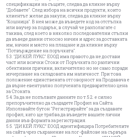
спецификации на същите, следва да кликне върху
"Добавете". След избора на всички продукти, които
клиентът желае да закупи, следва да кликне върху
"Кошница". В нея може да въведете код за отстъпка
или ваучер за подарък, в случай че разполагате с
такива, след което в няколко последователни стъпки
да въведе данни относно начин и адрес за доставката
им, начин и място на плащане и да кликне върху
"Потвърждение на поръчката".
5.3. "ДИ КЕЙ ЛУКС" ЕООД има правото да не достави
част или всички Стоки от Поръчката по различни
обективни причини, включително но не само поради
изчерпване на складовата им наличност. При това
положение единствената отговорност на Продавача е
да върне евентуално получената предварително цена
за Стоката.
5.4. За да не попълвате данните по т.5.2. е силно
препоръчително да създадете Профил на Сайта.
Използвайте бутон "Регистрирайте" за да създавате
профил, като ще трябва да въведете вашите лични
данни във формата за регистрация.
5.5. "ДИ КЕЙ ЛУКС” ЕООД идентифицира Потребителите
на сайта чрез съхранение на лог-файлове на сървъра