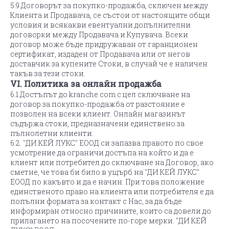
5.9.Договорът за покупко-продажба, сключен между
Клиента и Продавача, се състои от настоящите общи
условия и всякакви евентуални допълнителни
договорки между Продавача и Купувача. Всеки
договор може бъде придружаван от гаранционен
сертификат, издаден от Продавача или от негов
доставчик за купените Стоки, в случай че е наличен
такъв за тези стоки.
VI. Политика за онлайн продажба
6.1.Достъпът до kranche.com с цел сключване на
договор за покупко-продажба от разстояние е
позволен на всеки клиент. Онлайн магазинът
съдържа стоки, предназначени единствено за
пълнолетни клиенти.
6.2. "ДИ КЕЙ ЛУКС" ЕООД си запазва правото по свое
усмотрение да ограничи достъпа на който и да е
клиент или потребител до сключване на Договор, ако
сметне, че това би било в ущърб на "ДИ КЕЙ ЛУКС"
ЕООД по какъвто и да е начин. При това положение
единственото право на клиента или потребителя е да
попълни формата за контакт с Нас, за да бъде
информиран относно причините, които са довели до
прилагането на посочените по-горе мерки. "ДИ КЕЙ