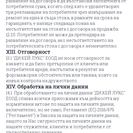
разваляне на договора и да възстанови заплатената от
потребителя сума, когато след като е удовлетворил
три рекламации на потребителя чрез извършване на
ремонт на една и съща стока, в рамките на срока на
гаранцията, е налице следваща поява на
несъответствие на стоката с договора за продажба.
12.25. Потребителят не може да претендира за
разваляне на договора, ако несъответствието на
потребителската стока с договора е незначително.
XIII. Отговорност
13.1 "ДИ КЕЙ ЛУКС" ЕООД не носи отговорност за
каквито и да било претърпени от клиента или
потребителя вреди, настъпили в резултат на
форсмажорни обстоятелства или такива, които са
извън контрола на дружеството.
XIV. Обработка на лични данни
14.1. При обработването на лични данни "ДИ КЕЙ ЛУКС"
ЕООД спазва всички приложими към дейността му
нормативни актове по защита на личните данни,
включително, но не само, Регламент (ЕС) 2016/679
("Регламент") и Закона за защита на личните данни,
защото за Нас сигурността на личните данни на
нашите служители, клиенти и потребители e от
първостепенно значение.