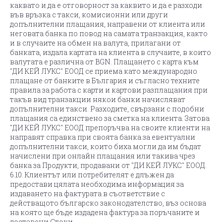
каквато и да е отговорност за каквито и да е разходи
във връзка с такси, комисионни или други
допълнителни плащания, направени от клиента или
неговата банка по повод на самата транзакция, както
и в случаите на обмен на валута, прилагани от
банката, издала картата на клиента в случаите, в които
валутата е различна от BGN. Плащането с карта към
"ДИ КЕЙ ЛУКС" ЕООД се приема като международно
плащане от банките в България и съгласно техните
правила за работа с карти и картови разплащания при
такъв вид транзакции някои банки начисляват
допълнителни такси. Разходите, свързани с подобни
плащания са единствено за сметка на клиента. Затова
"ДИ КЕЙ ЛУКС" ЕООД препоръчва на своите клиенти на
направят справка при своята банка за евентуални
допълнителни такси, които биха могли да им бъдат
начислени при онлайн плащания или такива чрез
банка за Продукти, продавани от "ДИ КЕЙ ЛУКС" ЕООД.
6.10. Клиентът или потребителят е длъжен да
предостави цялата необходима информация за
издаването на фактурата в съответствие с
действащото българско законодателство, въз основа
на която ще бъде издадена фактура за поръчаните и
доставени Стоки