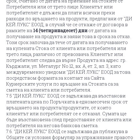
срок, считано от датата на приемане на стоките от
Потребителя или от трето лице. Клиентът или
потребителят е длъжен да плати всички преки
разходи по връщането на продукти, предлагани от "ДИ
КЕЙ ЛУКС" ЕООД, в случай че се откаже от договора в
рамките на
14 (четиринадесет) дни
от датата на
получаване на продукта и заяви това в срока за отказ.
Този срок започва да тече от датата на получаването
на купената Стока от клиента или потребителя или
трето лица, различно от превозвача. Клиентът или
потребителят следва да върне Продукта на адрес: гр.
Кърджали, ул. Металург No 12, вх. А, ет. 2, ап. 3, като
междувременно уведоми "ДИ КЕЙ ЛУКС" ЕООД за това
посредством формата за контакт на Сайта.
Куриерските услуги по връщане на Стоката са за
сметка на клиента или потребителя.
7.5 "ДИ КЕЙ ЛУКС" ЕООД се задължава да възстанови
платената цена по Поръчката в едномесечен срок от
връщането на продукта/продуктите, от които
клиентът или потребителят се е отказал. Сумата ще
бъде възстановена след предоставяне от клиента или
потребителя на негова банкова сметка.
7.6. "ДИ КЕЙ ЛУКС” ЕООД се задължава да публикува в
Общите си условия формуляр за упражняване правото