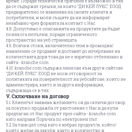
време. Поради технически причини е възможно в тях
да се съдържат грешки, за които "ДИ КЕЙ ЛУКС" ЕООД
предварително се извинява на своите клиенти и
потребители, и моли същите да ни информират
незабавно чрез формата за контакт с Нас.
4.8. Допустимо е описанията на продуктите да бъдат
понякога непълни, поради ограниченото
пространство на уеб страницата.
4.9. Всички стоки, включително тези в промоция/
намаление се продават и доставят до изчерпване на
количествата дори това да не е изрично отбелязано в
сайта - kranche.com.
4.10. kranche.com съдържа линкове към други сайтове.
"ДИ КЕЙ ЛУКС" ЕООД не носи отговорност за
политиката на поверителност на уебсайтове, които не
администрира, както и за друга информация,
съдържаща се в тях.
V. Сключване на договор
5.1. Клиентът заявява желанието си да сключи договор
за покупко-продажба от разстояние с Нас и да купи
предлаган от Нас продукт през сайта - kranche.com
като направи Поръчка по електронен път.
5.2 За тази цел след като е избрал продукт/и, който/
които желае да закупи, както и количество и