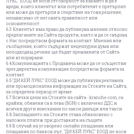
ЛУКС" ЕООД не носи отговорност за каквито и да е
вреди, които клиентът или потребителят е претърпял
или може да претърпи в следствие на това решение,
независимо от неговата правилност или
основателност.
6.3. Клиентът има право да публикува мнения относно
предлаганите на Сайта продукти, както и да се свързва
с Нас посредством формата за контакт. Мнения или
съобщения, които съдържат нецензурни думи или
неподходящ речник ще бъдат премахнати от Сайта
или игнорирани.
6.4.Комуникацията с Продавача може да се осъществи
чрез директна комуникация посредством формата за
контакт.
6.5."ДИ КЕЙ ЛУКС" ЕООД може да публикува рекламна
или промоционална информация за Стоките на Сайта,
за определен период от време.
6.7.Всички цени на Стоките на сайта - kranche.com, са
крайни, обявени са в лева (BGN) с включено ДДС и
всички други изисквани по закон данъци или такси.
6.8.Заплащането на Стоките става обикновено с
наложен платеж при доставката на същите.
6.9.В случай на уговорено онлайн плащания или
плащания по банков път, "ДИ КЕЙ ЛУКС" ЕООД не носи