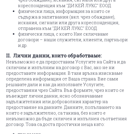
кореспонденция към "ДИ КЕЙ ЛУКС" ЕООД.
физически лица, информация за които се
съдържа в запитвания (вкл. чрез обаждане),
искания, сигнали или друга кореспонденция,
отправена към "ДИ КЕЙ ЛУКС" ЕООД.
физически лица, с които Ние сключваме
договори – наши служители, клиенти, партньори
и др.
II. Лични данни, които обработваме:
Невъзможно е да предоставим Услугите на Сайта и да
сключим и изпълним на договор с Вас, ако не ни
предоставите информация. В тази връзка изискваме
определена информация от Ваша страна. Вие сами
решавате дали и как да използвате Услугите,
предоставяни чрез Сайта. Във формите, чрез които се
въвеждат лични данни, ясно обозначаваме
задължителния или доброволния характер на
предоставяне на данните. Данните, попълването на
които е задължително, са такива, без които е
невъзможно да бъде сключен и изпълнен съответния
договор. Това са доста простички неща като: