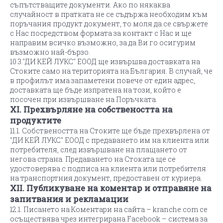
съпътстващите документи. Ако по някаква
случайност в пратката не се съдържа необходим към
поръчания продукт документ, то моля да се свържете
с Нас посредством формата за контакт с Нас и ще
направим всичко възможно, за да Ви го осигурим
възможно най-бързо.
10.3."ДИ КЕЙ ЛУКС" ЕООД ще извършва доставката на
Стоките само на територията на България. В случай, че
в профилът има запаметени повече от един адрес,
доставката ще бъде изпратена на този, който е
посочен при извършване на Поръчката.
XI. Прехвърляне на собствеността на
продуктите
11.1. Собствеността на Стоките ще бъде прехвърлена от
"ДИ КЕЙ ЛУКС" ЕООД с предаването им на клиента или
потребителя, след извършване на плащането от
негова страна. Предаването на Стоката ще се
удостоверява с подписа на клиента или потребителя
на транспортния документ, предоставен от куриера.
XII. Публикуване на коментар и отправяне на
запитвания и рекламации
12.1. Писането на Коментари на сайта – kranche.com се
осъществява чрез интегрирана Facebook – система за