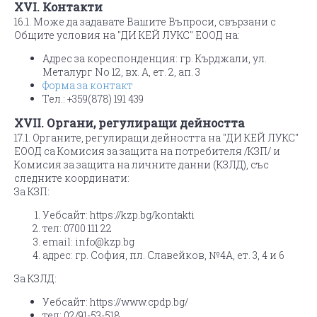
XVI. Контакти
16.1. Може да задавате Вашите Въпроси, свързани с
Общите условия на "ДИ КЕЙ ЛУКС" ЕООД на:
Адрес за кореспонденция: гр. Кърджали, ул.
Металург No 12, вх. А, ет. 2, ап. 3
Форма за контакт
Тел.: +359(878) 191 439
XVII. Органи, регулиращи дейността
17.1. Органите, регулиращи дейността на "ДИ КЕЙ ЛУКС"
ЕООД са Комисия за защита на потребителя /КЗП/ и
Комисия за защита на личните данни (КЗЛД), със
следните координати:
За КЗП:
Уебсайт: https://kzp.bg/kontakti
тел: 0700 111 22
email:
info@kzp.bg
адрес: гр. София, пл. Славейков, №4А, ет. 3, 4 и 6
За КЗЛД:
Уебсайт: https://www.cpdp.bg/
тел: 02/91-53-518