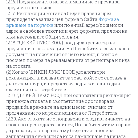
12.16. Предявяването на рекламация не е пречка за
предявяване на иск.
12.17. Рекламации могат да бъдат правени чрез
предвидената за тази цел форма в Сайта:
Форма за
връщане на поръчка
или по e-mail адрес/пощенски
адрес в свободен текст или чрез формата, приложена
към настоящите Общи условия.
12.18. "ДИ КЕЙ ЛУКС" ЕООД поддържа регистър на
предявените рекламации. На Потребителя се изпраща
документ на посочения от него имейл, в който е
посочен номера на рекламацията от регистъра и вида
на стоката.
(2) Когато "ДИ КЕЙ ЛУКС" ЕООД удовлетвори
рекламацията, издава акт за това, който се съставя в
два екземпляра, и предоставя задължително един
екземпляр на Потребителя.
12.19. "ДИ КЕЙ ЛУКС" ЕООД при основателна рекламация
привежда стоката в съответствие с договора за
продажба в рамките на един месец, считано от
предявяването на рекламацията от Потребителя.
12.20. Ако стоката не е поправена и след изтичането на
срока по предходната алинея, Потребителят има право
да развали договора и да му бъде възстановена
заплатената сума или да иска намаляване на цената