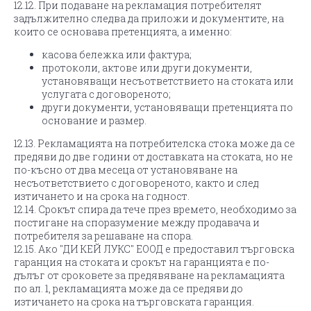
12.12. При подаване на рекламация потребителят
задължително следва да приложи и документите, на
които се основава претенцията, а именно:
касова бележка или фактура;
протоколи, актове или други документи,
установяващи несъответствието на стоката или
услугата с договореното;
други документи, установяващи претенцията по
основание и размер.
12.13. Рекламацията на потребителска стока може да се
предяви до две години от доставката на стоката, но не
по-късно от два месеца от установяване на
несъответствието с договореното, както и след
изтичането и на срока на годност.
12.14. Срокът спира да тече през времето, необходимо за
постигане на споразумение между продавача и
потребителя за решаване на спора.
12.15. Ако "ДИ КЕЙ ЛУКС" ЕООД е предоставил търговска
гаранция на стоката и срокът на гаранцията е по-
дълъг от сроковете за предявяване на рекламацията
по ал. 1, рекламацията може да се предяви до
изтичането на срока на търговската гаранция.