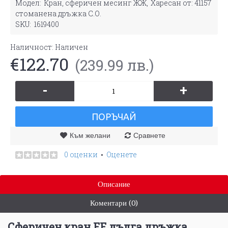
Модел:
Кран, сферичен месинг ЖЖ,
Харесан от: 41157
стоманена дръжка С.О.
SKU:
1619400
Наличност:
Наличен
€122.70
(239.99 лв.)
-
+
ПОРЪЧАЙ
Към желани
Сравнете
0 оценки
Оценете
•
Описание
Коментари (0)
Сферичен кран FF дълга дръжка,