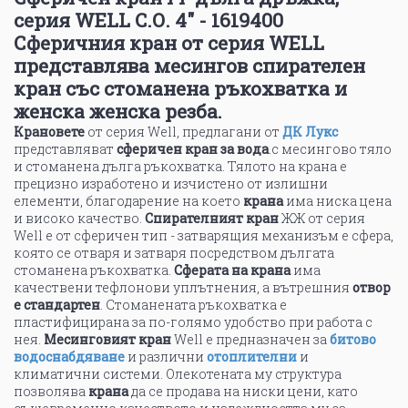
серия WELL С.О. 4" - 1619400
Сферичния кран от серия WELL
представлява месингов спирателен
кран със стоманена ръкохватка и
женска женска резба.
Крановете
от серия Well, предлагани от
ДК Лукс
представляват
сферичен кран за вода
.с месингово тяло
и стоманена дълга ръкохватка. Тялото на крана е
прецизно изработено и изчистено от излишни
елементи, благодарение на което
крана
има ниска цена
и високо качество.
Спирателният кран
ЖЖ от серия
Well е от сферичен тип - затварящия механизъм е сфера,
която се отваря и затваря посредством дългата
стоманена ръкохватка.
Сферата на крана
има
качествени тефлонови уплътнения, а вътрешния
отвор
е стандартен
. Стоманената ръкохватка е
пластифицирана за по-голямо удобство при работа с
нея.
Месинговият кран
Well е предназначен за
битово
водоснабдяване
и различни
отоплителни
и
климатични системи. Олекотената му структура
позволява
крана
да се продава на ниски цени, като