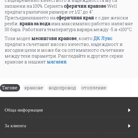
същевременно качеството и надеждността му са
запазени на 100%. Серията
сферични кранове
Well
предлага различни размери от 1/2" до 4".
Присъединяването на
сферичния кран
е с две женски
резби.
крана за вода
има максимално работно налягане
30 бара. Работната температура варира между -5 и +100°C.
Този модел
месингови кранове
, които
ДК Лукс
предлага съчетават високо качество, надеждност и
изгодни цени и може би са оптималното съчетание
между тези параметри. Разгледайте и другите серии
кранове в нашият
магазин
.
Тагове:
кранове
,
водопровод
,
отопление
Обща информация
За клиента