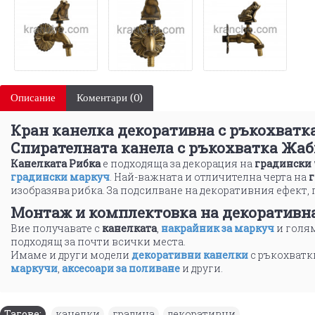
Описание
Коментари (0)
Кран канелка декоративна с ръкохватка
Спирателната канела
с ръкохватка Жаб
Канелката Рибка
е подходяща за декорация на
градински
градински маркуч
. Най-важната и отличителна черта на
г
изобразява рибка. За подсилване на декоративния ефект, п
Монтаж и комплектовка на
декоративн
Вие получавате с
канелката
,
накрайник за маркуч
и голям
подходящ за почти всички места.
Имаме и други модели
декоративни канелки
с ръкохватк
маркучи
,
аксесоари за поливане
и други.
Тагове:
канелки
,
градина
,
декоративни