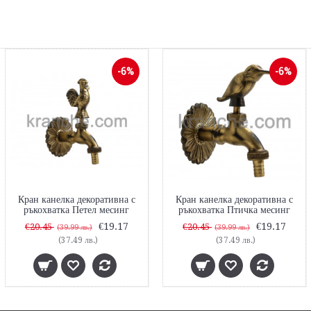
-6%
-6%
Кран канелка декоративна с
Кран канелка декоративна с
ръкохватка Петел месинг
ръкохватка Птичка месинг
€19.17
€19.17
€20.45
€20.45
(39.99 лв.)
(39.99 лв.)
(37.49 лв.)
(37.49 лв.)