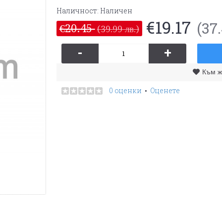
Наличност:
Наличен
€19.17
(37.
€20.45
(39.99 лв.)
-
+
Към ж
0 оценки
Оценете
•