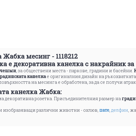
 Жабка месинг - 1118212
ка е
декоративна канелка
с накрайник за
 чешми
, за обществени места - паркове, градини и басейни.
радинската канелка
е оригиналния дизайн на ръкохватката
овърхността на месинга е обработена, за да се получи атрак
ата канелка Жабка
:
а декоративна розетка. Присъединителния размер на
гради
и изобразяващи различни животни - охлюв,
пате
,
делфин
, ж