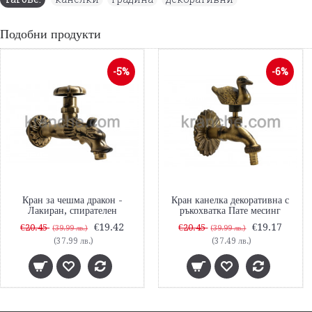
Подобни продукти
-5%
-6%
Кран за чешма дракон -
Кран канелка декоративна с
Лакиран, спирателен
ръкохватка Пате месинг
€19.42
€19.17
€20.45
€20.45
(39.99 лв.)
(39.99 лв.)
(37.99 лв.)
(37.49 лв.)