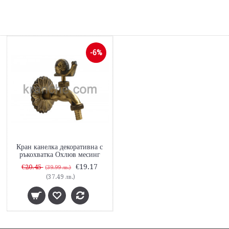
-6%
Кран канелка декоративна с
ръкохватка Охлюв месинг
€19.17
€20.45
(39.99 лв.)
(37.49 лв.)