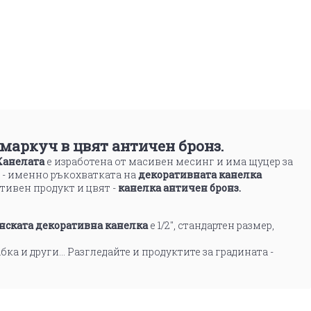
 маркуч в цвят античен бронз.
Канелата
е изработена от масивен месинг и има щуцер за
 - именно ръкохватката на
декоративната канелка
тивен продукт и цвят -
канелка античен бронз.
нската декоративна канелка
е 1/2", стандартен размер,
абка и други... Разгледайте и продуктите за градината -