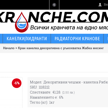
Вх
€
КАНЕЛКИ/ХИДРАНТИ
РАДИАТОРНИ КРАНОВЕ
»
Начало
Кран канелка декоративна с ръкохватка Жабка месинг
Модел:
Декоративни чешми - канелка Рибк
-6%
SKU:
1118212
Спестявате:
€1.28
(2.50 лв.)
Намалението е:
6%
Тегло (кг):
1кг