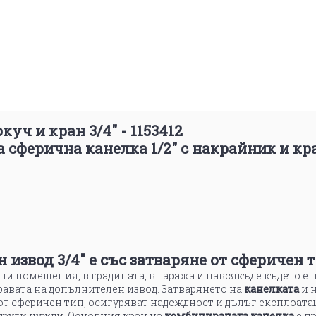
уч и кран 3/4" - 1153412
сферична канелка 1/2" с накрайник и кра
извод 3/4" е със затваряне от сферичен т
тни помещения, в градината, в гаража и навсякъде където 
авата на допълнителен извод. Затварянето на
канелката
и н
 от сферичен тип, осигуряват надеждност и дълъг експлоат
други нужди. Основния кран на
комбинираната канелка
е п