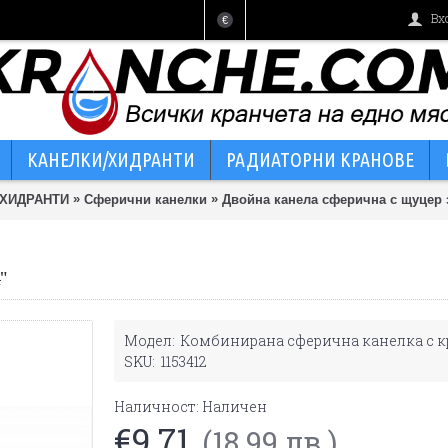
Вх
€
КАНЕЛКИ/ХИДРАНТИ
РАДИАТОРНИ КРАНОВЕ
»
»
 ХИДРАНТИ
Сферични канелки
Двойна канела сферична с щуцер з
"
Модел:
Комбинирана сферична канелка с кр
SKU:
1153412
Наличност:
Наличен
€9.71
(18.99 лв.)