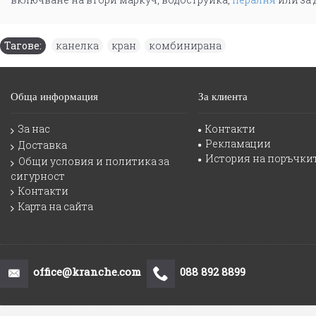
Тагове:
канелка
,
кран
,
комбинирана
Обща информация
За клиента
За нас
Контакти
Рекламации
Доставка
История на поръчки
Общи условия и политика за
сигурност
Контакти
Карта на сайта
office@kranche.com
088 892 8899