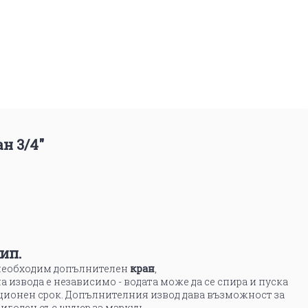
н 3/4"
ип.
е необходим допълнителен
кран
,
а извода е независимо - водата може да се спира и пуска
ационен срок. Допълнителния извод дава възможност за
ригоден със щуцер за маркуч.