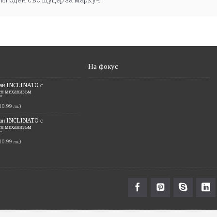
На фокус
ран INCLINATO с
ен механизъм
"
10.99 лв.)
ран INCLINATO с
ен механизъм
"
10.99 лв.)