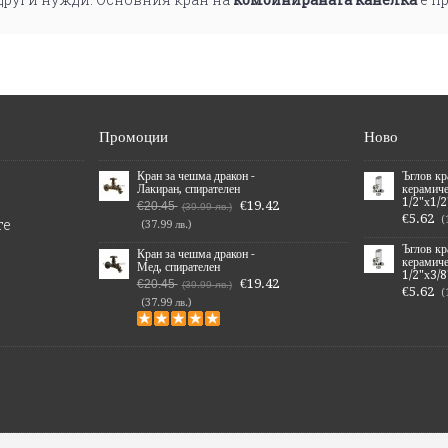
Промоции
Ново
Кран за чешма дракон -
Ъглов к
Лакиран, спирателен
керамич
1/2"х1/2
€19.42
€20.45
(39.99 лв.)
€5.62
(
те
(37.99 лв.)
Ъглов к
Кран за чешма дракон -
керамич
Мед, спирателен
1/2"х3/8
€19.42
€20.45
(39.99 лв.)
€5.62
(
(37.99 лв.)