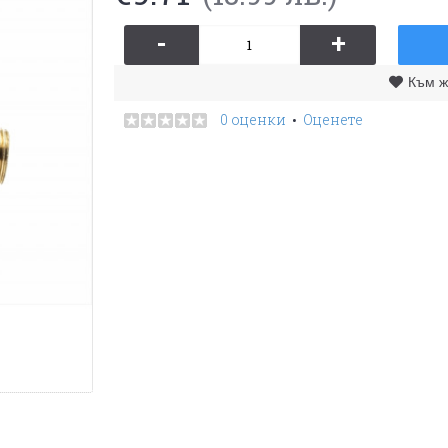
-
+
Към ж
0 оценки
Оценете
•