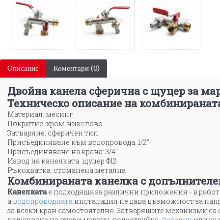
Описание
Коментари (0)
Двойна канела сферична с щуцер за марк
Техническо описание на комбинираната 
Материал: месинг
Покритие: хром-никелово
Затваряне: сферичен тип
Присъединяване към водопровода: 1/2"
Присъединяване на крана: 3/4"
Извод на канелката: щуцер Ф12
Ръкохватка: стоманена метална
Комбинираната канелка с допълнителен 
Канелката
е подходяща за различни приложения - в рабо
а
водопроводната
инсталация не дава възможност за напр
за всеки кран самостоятелно. Затварящите механизми са
включване на втори маркуч, водоструйка,
пералня
или за 