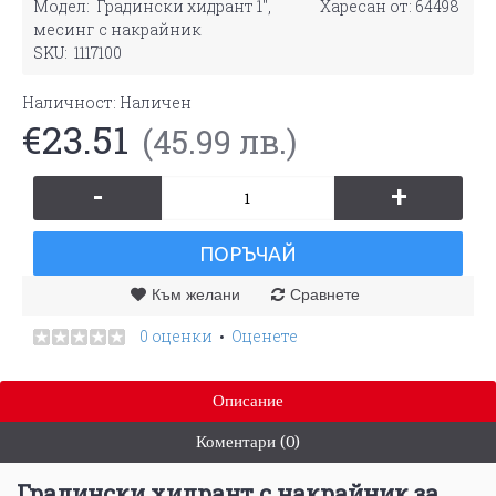
Модел:
Градински хидрант 1",
Харесан от: 64498
месинг с накрайник
SKU:
1117100
Наличност:
Наличен
€23.51
(45.99 лв.)
-
+
ПОРЪЧАЙ
Към желани
Сравнете
0 оценки
Оценете
•
Описание
Коментари (0)
Градински хидрант с накрайник за