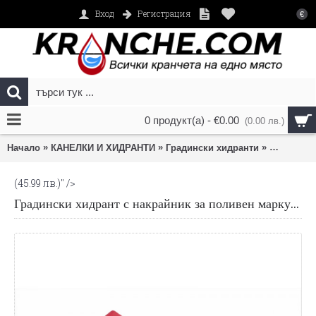
Вход
Регистрация
€
0 продукт(а) - €0.00
(0.00 лв.)
»
»
»
Начало
КАНЕЛКИ И ХИДРАНТИ
Градински хидранти
Градински
(45.99 лв.)
" />
Градински хидрант с накрайник за поливен маркуч 1"