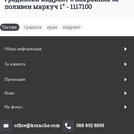
поливен маркуч 1" - 1117100
Тагове:
градина
,
кран
,
хидрант
Обща информация
За клиента
Промоции
Ново
На фокус
office@kranche.com
088 892 8899